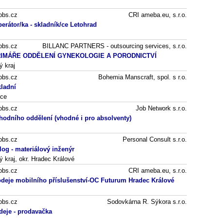
obs.cz
CRI ameba.eu, s.r.o.
perátor/ka - skladník/ce Letohrad
obs.cz
BILLANC PARTNERS - outsourcing services, s.r.o.
IMÁŘE ODDĚLENÍ GYNEKOLOGIE A PORODNICTVÍ
ý kraj
obs.cz
Bohemia Manscraft, spol. s r.o.
kladní
ice
obs.cz
Job Network s.r.o.
hodního oddělení (vhodné i pro absolventy)
obs.cz
Personal Consult s.r.o.
og - materiálový inženýr
 kraj, okr. Hradec Králové
obs.cz
CRI ameba.eu, s.r.o.
rodeje mobilního příslušenství-OC Futurum Hradec Králové
obs.cz
Sodovkárna R. Sýkora s.r.o.
deje - prodavačka