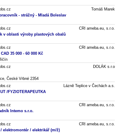
obs.cz
Tomáš Marek
racovník - strážný - Mladá Boleslav
obs.cz
CRI ameba.eu, s.r.o.
k v oblasti výroby plastových obalů
obs.cz
CRI ameba.eu, s.r.o.
 CAD 35 000 - 60 000 Kč
Jičín
obs.cz
DOLÁK s.r.o
ce, České Vrbné 2354
obs.cz
Lázně Teplice v Čechách a.s.
UT /FYZIOTERAPEUTKA
obs.cz
CRI ameba.eu, s.r.o.
adník Intemo s.r.o.
obs.cz
CRI ameba.eu, s.r.o.
/ elektromontér / elektrikář (m/ž)