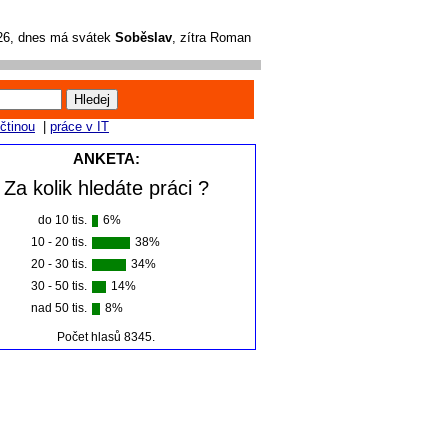
026, dnes má svátek
Soběslav
, zítra Roman
ičtinou
|
práce v IT
ANKETA:
Za kolik hledáte práci ?
do 10 tis.
6%
10 - 20 tis.
38%
20 - 30 tis.
34%
30 - 50 tis.
14%
nad 50 tis.
8%
Počet hlasů 8345.