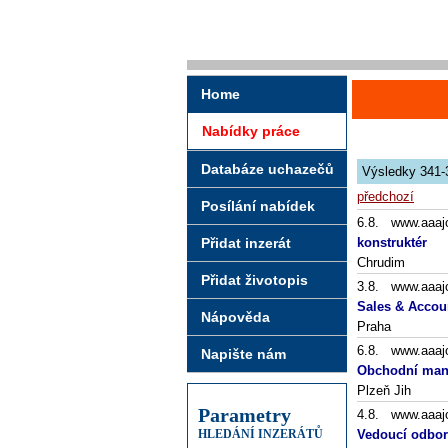
Home
Nabídky práce
Databáze uchazečů
Výsledky 341-
předchozí
Posílání nabídek
6.8. www.aaaj
Přidat inzerát
konstruktér
Chrudim
Přidat životopis
3.8. www.aaaj
Sales & Accou
Nápověda
Praha
6.8. www.aaaj
Napište nám
Obchodní mana
Plzeň Jih
Parametry
4.8. www.aaaj
HLEDÁNÍ INZERÁTŮ
Vedoucí odbor