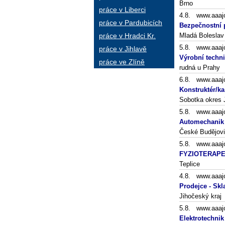
Brno
práce v Liberci
4.8. www.aaaj
práce v Pardubicích
Bezpečnostní p
práce v Hradci Kr.
Mladá Boleslav
5.8. www.aaaj
práce v Jihlavě
Výrobní techni
práce ve Zlíně
rudná u Prahy
6.8. www.aaaj
Konstruktér/ka
Sobotka okres 
5.8. www.aaaj
Automechanik
České Budějovi
5.8. www.aaaj
FYZIOTERAPE
Teplice
4.8. www.aaaj
Prodejce - Skl
Jihočeský kraj
5.8. www.aaaj
Elektrotechnik 