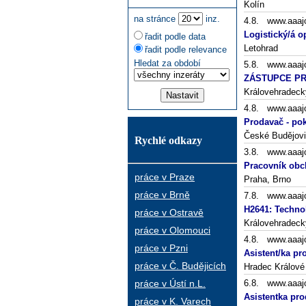
Kolín
na stránce
inz.
4.8. www.aaaj
Logistický/á o
řadit podle data
Letohrad
řadit podle relevance
Hledat za období
5.8. www.aaaj
ZÁSTUPCE PR
Královehradeck
4.8. www.aaaj
Prodavač - po
České Budějov
Rychlé odkazy
3.8. www.aaaj
Pracovník obc
práce v Praze
Praha, Brno
práce v Brně
7.8. www.aaaj
H2641: Technol
práce v Ostravě
Královehradecký
práce v Olomouci
4.8. www.aaaj
práce v Pzni
Asistent/ka p
práce v Č. Budějicích
Hradec Králové
práce v Ústí n.L.
6.8. www.aaaj
Asistentka pro
práce v K. Varech