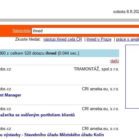
sobota 8.8.2
Nápověda
Zkuste hledat:
nástup ihned celá ČR
|
ihned v Praze
|
práce s angl
360 z celkem 520 dotazu
ihned
(0.044 sec.)
další
obs.cz
TRAMONTÁŽ, spol.s r.o.
obs.cz
CRI ameba.eu, s.r.o.
nt Manager
obs.cz
CRI ameba.eu, s.r.o.
žer/ka se svěřeným portfoliem klientů
obs.cz
CRI ameba.eu, s.r.o.
u výstavby - Stavebního úřadu Městského úřadu Kolín