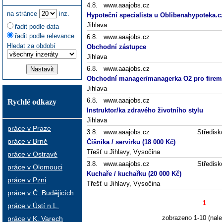
4.8. www.aaajobs.cz
na stránce
inz.
Hypoteční specialista u Oblibenahypoteka.c
Jihlava
řadit podle data
řadit podle relevance
6.8. www.aaajobs.cz
Hledat za období
Obchodní zástupce
Jihlava
6.8. www.aaajobs.cz
Obchodní manager/managerka O2 pro firemn
Jihlava
6.8. www.aaajobs.cz
Rychlé odkazy
Instruktor/ka zdravého životního stylu
Jihlava
práce v Praze
3.8. www.aaajobs.cz
Středisk
práce v Brně
Číšníka / servírku (18 000 Kč)
Třešť u Jihlavy, Vysočina
práce v Ostravě
3.8. www.aaajobs.cz
Středisk
práce v Olomouci
Kuchaře / kuchařku (20 000 Kč)
práce v Pzni
Třešť u Jihlavy, Vysočina
práce v Č. Budějicích
1
práce v Ústí n.L.
zobrazeno 1-10 (nal
práce v K. Varech