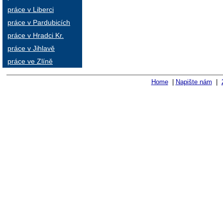
práce v Liberci
práce v Pardubicích
práce v Hradci Kr.
práce v Jihlavě
práce ve Zlíně
Home
|
Napište nám
|