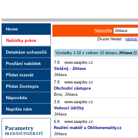
Home
Nápověda
Zkuste hledat:
nástup
Nabídky práce
Databáze uchazečů
Výsledky 1-10 z celkem 10 dotazu
Jihlava
(0.
7.8. www.aaajobs.cz
Posílání nabídek
Strážný - Jihlava
Přidat inzerát
Jihlava
7.8. www.aaajobs.cz
Přidat životopis
Obchodní zástupce
Brno, Jihlava
Nápověda
3.8. www.aaajobs.cz
Vedoucí údržby
Napište nám
Jihlava
6.8. www.aaajobs.cz
Parametry
Realitní makléř u Oblibenereality.cz
HLEDÁNÍ INZERÁTŮ
Jihlava