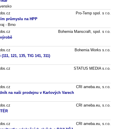
rikář
ovensko
obs.cz
Pro-Temp spol. s r.o.
lním průmyslu na HPP
aj - Brno
obs.cz
Bohemia Manscraft, spol. s r.o.
 výrobě
obs.cz
Bohemia Works s.r.o.
 (111, 121, 135, TIG 141, 311)
obs.cz
STATUS MEDIA s.r.o.
obs.cz
CRI ameba.eu, s.r.o.
dník na naši prodejnu v Karlových Varech
obs.cz
CRI ameba.eu, s.r.o.
TÉR
obs.cz
CRI ameba.eu, s.r.o.