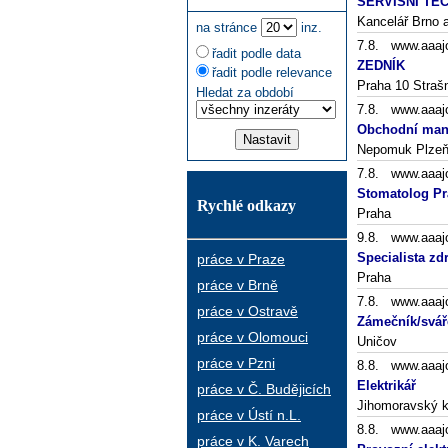
SERVISNÍ TECH
Kancelář Brno a
na stránce
inz.
7.8. www.aaaj
řadit podle data
ZEDNÍK
řadit podle relevance
Praha 10 Straš
Hledat za období
7.8. www.aaaj
Obchodní mana
Nepomuk Plzeň
7.8. www.aaaj
Stomatolog Pr
Rychlé odkazy
Praha
9.8. www.aaaj
Specialista zd
práce v Praze
Praha
práce v Brně
7.8. www.aaaj
práce v Ostravě
Zámečník/svář
práce v Olomouci
Uničov
práce v Pzni
8.8. www.aaaj
Elektrikář
práce v Č. Budějicích
Jihomoravský k
práce v Ústí n.L.
8.8. www.aaaj
práce v K. Varech