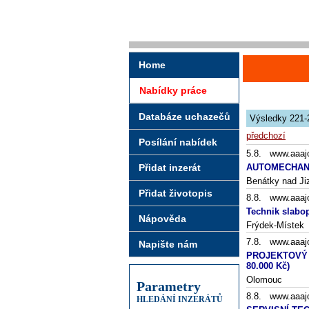
Home
Nabídky práce
Databáze uchazečů
Výsledky 221-
předchozí
Posílání nabídek
5.8. www.aaaj
Přidat inzerát
AUTOMECHAN
Benátky nad Ji
Přidat životopis
8.8. www.aaaj
Technik slabo
Nápověda
Frýdek-Místek
7.8. www.aaaj
Napište nám
PROJEKTOVÝ MA
80.000 Kč)
Olomouc
Parametry
8.8. www.aaaj
HLEDÁNÍ INZERÁTŮ