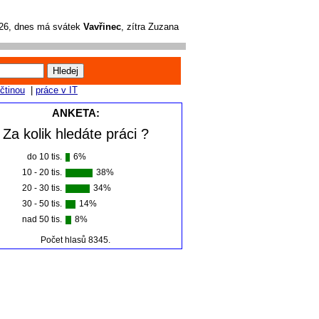
026, dnes má svátek
Vavřinec
, zítra Zuzana
ičtinou
|
práce v IT
ANKETA:
Za kolik hledáte práci ?
do 10 tis.
6%
10 - 20 tis.
38%
20 - 30 tis.
34%
30 - 50 tis.
14%
nad 50 tis.
8%
Počet hlasů 8345.