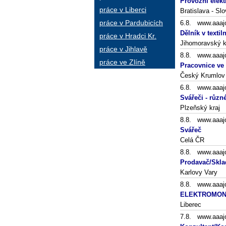
Provozní elekt
práce v Liberci
Bratislava - Sl
práce v Pardubicích
6.8. www.aaaj
Dělník v texti
práce v Hradci Kr.
Jihomoravský kr
práce v Jihlavě
8.8. www.aaaj
práce ve Zlíně
Pracovnice ve
Český Krumlov
6.8. www.aaaj
Svářeči - různé
Plzeňský kraj
8.8. www.aaaj
Svářeč
Celá ČR
8.8. www.aaaj
Prodavač/Skla
Karlovy Vary
8.8. www.aaaj
ELEKTROMON
Liberec
7.8. www.aaaj