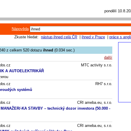
pondělí 10.8.2
Nápověda
Zkuste hledat:
nástup ihned celá ČR
|
ihned v Praze
|
práce s angl
240 z celkem 520 dotazu
ihned
(0.034 sec.)
další
obs.cz
MTC activity s.r.o.
IK A AUTOELEKTRIKÁŘ
zerou
obs.cz
RH7 s.r.o.
proudých systémů
obs.cz
CRI ameba.eu, s.r.o.
NAŽER/-KA STAVBY – technický dozor investora (50.000 -
obs.cz
CRI ameba.eu, s.r.o.