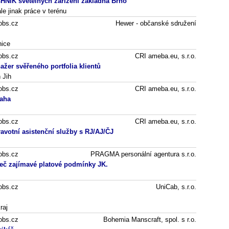
NIK světelných zařízení základna Brno
le jinak práce v terénu
obs.cz
Hewer - občanské sdružení
nice
obs.cz
CRI ameba.eu, s.r.o.
žer svěřeného portfolia klientů
 Jih
obs.cz
CRI ameba.eu, s.r.o.
aha
obs.cz
CRI ameba.eu, s.r.o.
ravotní asistenční služby s RJ/AJ/ČJ
obs.cz
PRAGMA personální agentura s.r.o.
eč zajímavé platové podmínky JK.
obs.cz
UniCab, s.r.o.
raj
obs.cz
Bohemia Manscraft, spol. s r.o.