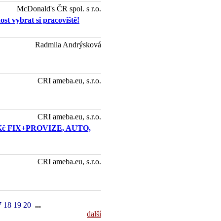
McDonald's ČR spol. s r.o.
t vybrat si pracoviště!
Radmila Andrýsková
CRI ameba.eu, s.r.o.
CRI ameba.eu, s.r.o.
Kč FIX+PROVIZE, AUTO,
CRI ameba.eu, s.r.o.
7
18
19
20
...
další