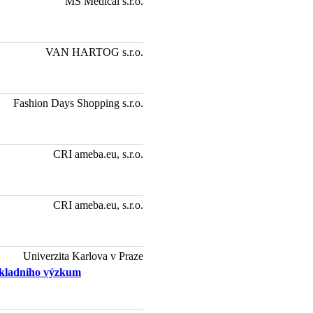
MS Medical s.r.o.
VAN HARTOG s.r.o.
Fashion Days Shopping s.r.o.
CRI ameba.eu, s.r.o.
CRI ameba.eu, s.r.o.
Univerzita Karlova v Praze
ákladního výzkum