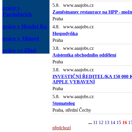
5.8. www.aaajobs.cz
práce v
Zaměstnanec restaurace na HPP - možnos
Pardubicích
Praha
práce v Hradci Kr.
4.8. www.aaajobs.cz
Hospodyňka
práce v Jihlavě
Praha
3.8. www.aaajobs.cz
práce ve Zlíně
Asistentka obchodního oddělení
Praha
3.8. www.aaajobs.cz
INVESTIČNÍ ŘEDITEL/KA 150 000 
APPLE VYBAVENÍ
Praha
5.8. www.aaajobs.cz
Stomatolog
Praha, střední Čechy
...
11
12
13
14
15
16
1
předchozí