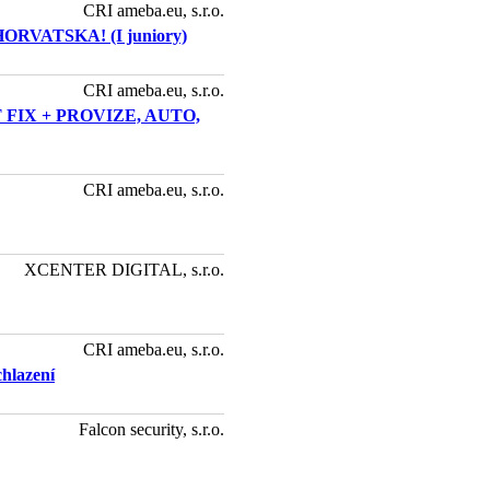
CRI ameba.eu, s.r.o.
HORVATSKA! (I juniory)
CRI ameba.eu, s.r.o.
IX + PROVIZE, AUTO,
CRI ameba.eu, s.r.o.
XCENTER DIGITAL, s.r.o.
CRI ameba.eu, s.r.o.
hlazení
Falcon security, s.r.o.