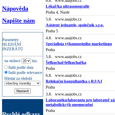
6.8. www.aaajobs.cz
Lékař/ka ultrasonografie
Nápověda
Praha 4, Nusle
5.8. www.aaajobs.cz
Napište nám
Asistent jednatele, společník s.r.o.
Praha 5
4.8. www.aaajobs.cz
Parametry
Specialista výkonnostního marketingu
HLEDÁNÍ
INZERÁTŮ
Praha
5.8. www.aaajobs.cz
na stránce
inz.
Šéfkuchař/šéfkuchařka
řadit podle data
Praha
řadit podle relevance
6.8. www.aaajobs.cz
Hledat za období
Relokační konzultantka s RJ/AJ
Praha
3.8. www.aaajobs.cz
Laborantku/laboranta pro laboratoř z
metabolickcýh onemocnění
Praha
Rychlé odkazy