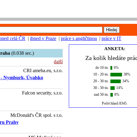
ihned celá ČR
|
ihned v Praze
|
práce s angličtinou
|
práce v IT
ANKETA:
raha
(0.038 sec.)
Za kolik hledáte prác
další
do 10 tis.
6%
CRI ameba.eu, s.r.o.
10 - 20 tis.
38%
t - Nymburk, Úvalsko
20 - 30 tis.
34%
30 - 50 tis.
14%
Falcon security, s.r.o.
nad 50 tis.
8%
Počet hlasů 8345.
McDonald's ČR spol. s r.o.
tru Prahy