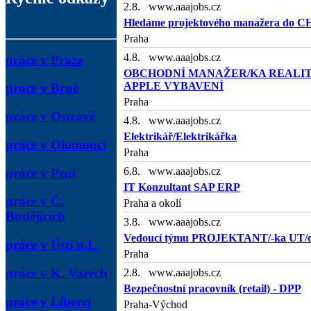
2.8. www.aaajobs.cz
Hledáme projektového manažera do C
Praha
4.8. www.aaajobs.cz
práce v Praze
OBCHODNÍ MANAŽER/KA REALIT F
APPLE VYBAVENÍ
práce v Brně
Praha
práce v Ostravě
4.8. www.aaajobs.cz
Elektrikář/Elektrikářka
práce v Olomouci
Praha
6.8. www.aaajobs.cz
práce v Pzni
IT Konzultant SAP ERP
práce v Č.
Praha a okolí
Budějicích
3.8. www.aaajobs.cz
Vedoucí týmu PROJEKTANT/-ka UT/c
práce v Ústí n.L.
Praha
práce v K. Varech
2.8. www.aaajobs.cz
Bezpečnostní pracovník (retail) - DPP
práce v Liberci
Praha-Východ