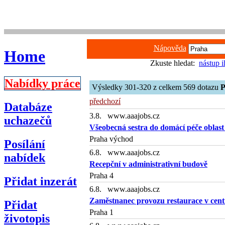
Nápověda
Home
Zkuste hledat:
nástup 
Nabídky práce
Výsledky 301-320 z celkem 569 dotazu
P
předchozí
Databáze
3.8. www.aaajobs.cz
uchazečů
Všeobecná sestra do domácí péče oblas
Praha východ
Posílání
6.8. www.aaajobs.cz
nabídek
Recepční v administrativní budově
Praha 4
Přidat inzerát
6.8. www.aaajobs.cz
Zaměstnanec provozu restaurace v cen
Přidat
Praha 1
životopis