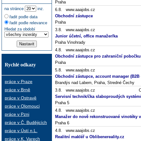
Praha
na stránce
inz.
6.8. www.aaajobs.cz
Obchodní zástupce
řadit podle data
Praha
řadit podle relevance
Hledat za období
3.8. www.aaajobs.cz
Junior účetní, office manažer/ka
Praha Vinohrady
4.8. www.aaajobs.cz
Obchodní zástupce pro zahraniční pobočku
Praha
Rychlé odkazy
5.8. www.aaajobs.cz
Obchodní zástupce, account manager (B2B -
práce v Praze
Brandýs nad Labem, Praha, Stredné Čechy
práce v Brně
3.8. www.aaajobs.cz
C
Servisní technik/čka slaboproudých systémů
práce v Ostravě
Praha 5
práce v Olomouci
4.8. www.aaajobs.cz
práce v Pzni
Manažer do nově rekonstruované vinotéky v
práce v Č. Budějicích
Praha 6
práce v Ústí n.L.
4.8. www.aaajobs.cz
Realitní makléř u Oblibenereality.cz
práce v K. Varech