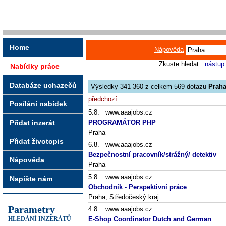
Home
Nápověda
Zkuste hledat:
nástup
Nabídky práce
Databáze uchazečů
Výsledky 341-360 z celkem 569 dotazu
Prah
předchozí
Posílání nabídek
5.8. www.aaajobs.cz
Přidat inzerát
PROGRAMÁTOR PHP
Praha
Přidat životopis
6.8. www.aaajobs.cz
Bezpečnostní pracovník/strážný/ detektiv
Nápověda
Praha
5.8. www.aaajobs.cz
Napište nám
Obchodník - Perspektivní práce
Praha, Středočeský kraj
Parametry
4.8. www.aaajobs.cz
HLEDÁNÍ INZERÁTŮ
E-Shop Coordinator Dutch and German