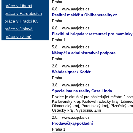
Praha
práce v Liberci
6.8. www.aaajobs.cz
práce v Pardubicích
Realitní makléř u Oblibenereality.cz
práce v Hradci Kr.
Praha
6.8. www.aaajobs.cz
práce v Jihlavě
Flexibilní brigáda v restauraci pro mamink
práce ve Zlíně
Praha 1
5.8. www.aaajobs.cz
Nákupčí a administrativní podpora
Praha
2.8. www.aaajobs.cz
Webdesigner / Kodér
Praha
3.8. www.aaajobs.cz
Specialista na reality Casa Linda
Pozice je aktuální pro následující města: Jiho
Karlovarský kraj, Královehradecký kraj, Libere
Olomoucký kraj, Pardubický kraj, Plzeňský kra
Ústecký kraj, Vysočina, Zlín
2.8. www.aaajobs.cz
Prodavač(ka)-pokladní
Praha 1