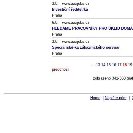
3.8. www.aaajobs.cz
Investiční ředitel/ka
Praha
6.8. www.aaajobs.cz
HLEDÁME PRACOVNÍKY PRO ÚKLID DOMÁ
Praha
3.8. www.aaajobs.cz
Specialista/-ka zákaznického servisu
Praha
...
13
14
15
16
17
18
19
předchozí
zobrazeno 341-360 (na
Home
|
Napište nám
|